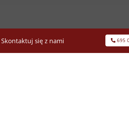
 Skontaktuj się z nami
695 
ęgowości zajmujemy się
okumentów księgowych pod