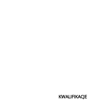
Praca w Biurze opiera się na spr
księgowych firmy SYMFONIA.
KWALIFIKACJE