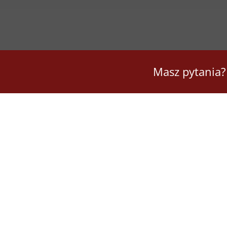
Masz pytania?
USŁUGI KSIĘGOWE
Pełna księgowość
W ramach prowadzenia pełnej ksi
tworzeniem planu kont, weryfikacją d