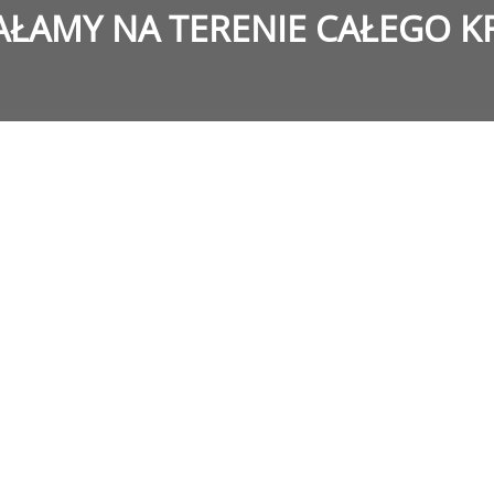
AŁAMY NA TERENIE CAŁEGO K
Państwu kompleksową i
 księgowości firmy.
est wykonywana na
 Ministra Finansów Nr
świadczenie zawodowe w